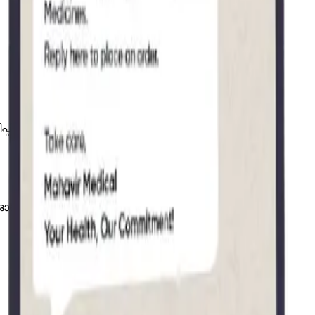
ിപ്പിക്കുകയും ചെയ്യുന്നു, ഒരു ചെലവുമില്ലാതെ.
കുക — ഓൺലൈൻ അല്ലെങ്കിൽ ഓഫ്‌ലൈൻ.