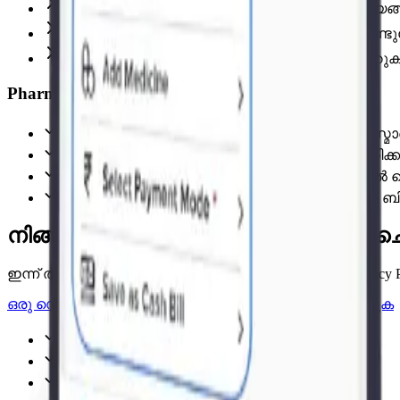
ഒരൊറ്റ ക്യൂ, ഒരൊറ്റ കൗണ്ടർ, തിരക്കേറിയ സമയങ്
ഡെലിവറി ജീവനക്കാർ പേപ്പർ ബില്ലുകൾ കൊണ്ടുപോക
രണ്ടാമത്തെ അല്ലെങ്കിൽ താൽക്കാലിക കൗണ്ടറ
Pharmacy Pro കൊണ്ട്
ഒരു കൗണ്ടർ ചേർക്കൽ = ഏതെങ്കിലും ഒഴിവുള്ള സ്
ഒന്നിലധികം കൗണ്ടറുകൾ ഒരേസമയം പ്രവർത്തിക്ക
ഡെലിവറി ജീവനക്കാർ അവരുടെ ഫോണിൽ ബിൽ ചെയ്
ഏതെങ്കിലും സ്മാർട്ട്‌ഫോൺ മിനിറ്റുകൾക്കകം ഒരു ബ
നിങ്ങളുടെ സൗജന്യ ഡെമോ ബുക്ക് 
ഇന്ന് തന്നെ ഒരു വിദഗ്ധനോട് സംസാരിക്കുകയും Pharmac
ഒരു ഡെമോ ബുക്ക് ചെയ്യുക
സൗജന്യമായി പരീക്ഷിക്കുക
പരിശോധിച്ചുറപ്പിച്ചത്
സൗജന്യ 7-day ട്രയൽ
സൗജന്യ ട്രയൽ പിന്തുണ