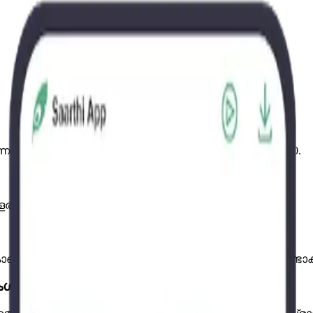
ം — ആദ്യ ബിൽ ഉണ്ടാക്കുന്നതിന് മുമ്പേ ₹40,000–₹60,000.
വളരുമ്പോൾ ഉപഭോക്താക്കൾ പോകുന്നു.
ടുള്ള പേപ്പർവർക്കും ഒത്തുനോക്കൽ തലവേദനയും ഉണ്ടാക്ക
കൾ സാധ്യമല്ല