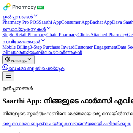
ഉൽപ്പന്നങ്ങൾ
Pharmacy Pro POS
Saarthi App
Consumer App
Bachat App
Dava Saath
സൊല്യൂഷനുകൾ
Single Retail Pharmacy
Chain Pharmacy
Clinic-Attached Pharmacy
Ge
സവിശേഷതകൾ
Mobile Billing
3-Step Purchase Inward
Customer Engagement
Data Sec
വില
താരതമ്യം
ബ്ലോഗ്
വാർത്തകൾ
മലയാളം
ഡെമോ ബുക്ക് ചെയ്യുക
ഉൽപ്പന്നങ്ങൾ
Saarthi App: നിങ്ങളുടെ ഫാർമസി എ
നിങ്ങളുടെ സ്മാർട്ട്ഫോണിനെ ശക്തമായ ഒരു സെയിൽസ് ടെ
ഒരു ഡെമോ ബുക്ക് ചെയ്യുക
സൗജന്യമായി പരീക്ഷിക്കുക