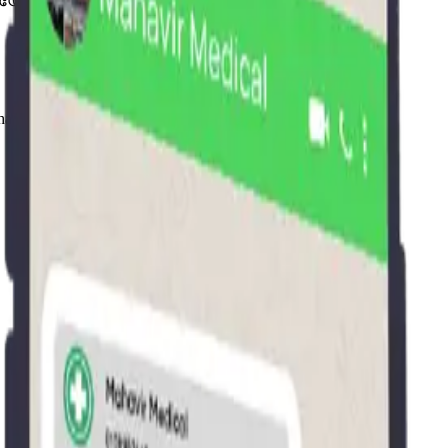
രായോഗികമല്ല.
acy Pro-യിൽ പ്രവർത്തിക്കുന്നു.