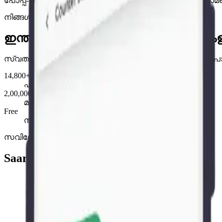
പോപ്പ്-അപ്പ് കൗണ്ടറുകൾ, ഇവന്റുകൾ അല്ലെങ്കിൽ രണ്
നിങ്ങൾ നല്ല കൂട്ടത്തിലാണ്
ഇന്ത്യയിലുടനീളം 14,800+ ഫാർമസിക
സ്വതന്ത്ര കൗണ്ടറുകൾ മുതൽ Emami Frank Ross, DMart പ
14,800+
ഫാർമസികളും ഗ്രൂപ്പ് ഉപയോക്താക്കളും
2,00,000+
മാസ്റ്ററിലെ ഉൽപ്പന്നങ്ങൾ
Free
സൗജന്യ മൈഗ്രേഷനും ഓൺബോർഡിംഗും
സവിശേഷതകൾ
Saarthi App
ഹാർഡ്‌വെയറിൽ ₹45,000+ ലാഭിക്കുക