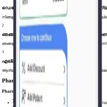
ഡെമോ ബുക്ക് ചെയ്യുക അല്ലെങ്കിൽ സൗജന്യ
നിങ്ങളുടെ സ്വന്തം ഡാറ്റയിൽ Pharmacy Pro കാണുക, അല്ലെ
2
ഞങ്ങൾ നിങ്ങളുടെ ഡാറ്റ മൈഗ്രേറ്റ് ചെയ്ത
ഞങ്ങളുടെ ടീം നിങ്ങളുടെ നിലവിലെ സോഫ്റ്റ്‌വെയറിൽ നിന്ന്
3
എല്ലാം ഒരിടത്ത് ലൈവ് ആക്കുക
ആദ്യ ദിവസം മുതൽ തന്നെ ബില്ലിംഗ്, സ്റ്റോക്ക് മാന
Pharmacy Pro കൊണ്ട് എന്ത് മാറുന്നു
Pharmacy Pro ഇല്ലാതെ
ഒരു കൗണ്ടർ ചേർക്കൽ = ₹45,000 ഹാർഡ്‌വെയർ വ