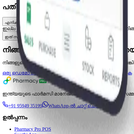
പതിവായി ചോദിക്കുന്ന ചോദ്യങ്ങൾ
എനിക്ക് ഇപ്പോഴും ഒരു കമ്പ്യൂട്ടർ ആവശ്യമുണ്ടോ?
ഇല്ല — Saarthi ഒരു സ്മാർട്ട്ഫോൺ മാത്രം ഉപയോഗിച്ച് നിങ്
ഇത് സുരക്ഷിതമാണോ?
നിങ്ങളുടെ ഫാർമസി ലളിതമാക്കാൻ 
നിങ്ങളുടെ സൗജന്യ 7-day ട്രയൽ ആരംഭിക്കുക അല്ലെങ്കി
ഒരു ഡെമോ ബുക്ക് ചെയ്യുക
സൗജന്യമായി പരീക്ഷിക്കുക
ഇന്ത്യയുടെ ഫാർമസി മാനേജ്മെന്റ് സോഫ്റ്റ്‌വെയർ — സമ്മർദ്
+91 95949 35199
WhatsApp-ൽ ചാറ്റ് ചെയ്യുക
ഉൽപ്പന്നം
Pharmacy Pro POS