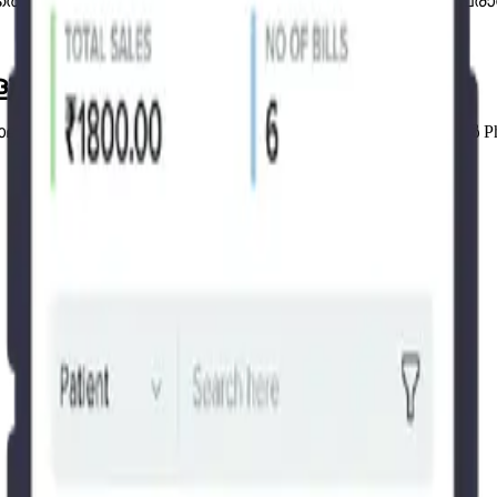
ടാമത്തെ ബില്ലിംഗ് പോയിന്റുകൾ ഹാർഡ്‌വെയർ ചെലവിൽ പ്
ളുടെ വിശ്വാസം
ോലുള്ള പേരുകൾ വരെ, രാജ്യത്തുടനീളമുള്ള ഫാർമസികൾ Pharm