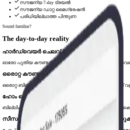
സൗജന്യ 7-day ട്രയൽ
സൗജന്യ ഡാറ്റ മൈഗ്രേഷൻ
പരിധിയില്ലാത്ത പിന്തുണ
Sound familiar?
The day-to-day reality
ഹാർഡ്‌വെയർ ചെലവ് വികസനം തടയുന്നു
ഓരോ പുതിയ കൗണ്ടറിനും കമ്പ്യൂട്ടർ, സ്കാനർ, പ്രിന്റർ വേണ
ഒരൊറ്റ കൗണ്ടർ ഒരു ക്യൂ ഉണ്ടാക്കുന്നു
ഒരൊറ്റ ബില്ലിംഗ് മെഷീൻ എന്നാൽ ഒരൊറ്റ ക്യൂ — അത് 
ഹോം ഡെലിവറി ബില്ലിംഗ് ഒരു കുഴപ്പമാണ്
ബില്ലിംഗ് ശേഷിയില്ലാത്ത ഡെലിവറി ജീവനക്കാർ കൈകൊണ്
സീസണൽ അല്ലെങ്കിൽ താൽക്കാലിക കൗണ്ടറു