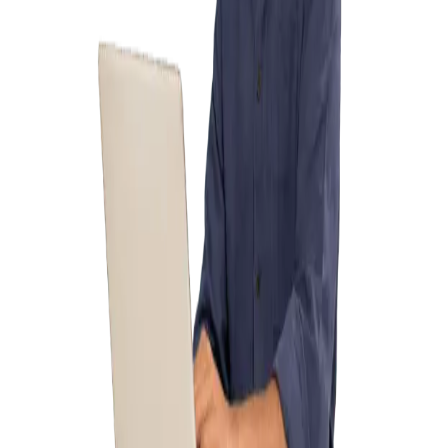
ஒவ்வொரு பயனரும் என்ன பார்க்கலாம், செய்யலாம், திருத்தலாம்
அல்லது அணுகலாம் என்று சரியாக அமைக்கவும் — கொள்முதல்
மேலாளர், விற்பனை பணியாளர், கேஷியர், நிர்வாகி —
ஒவ்வொருவருக்கும் தங்கள் சொந்த சுயவிவரம்.
பரிவர்த்தனை தணிக்கை பாதை
ஒவ்வொரு பில், ரத்து செய்தல், திருத்தல் மற்றும் திரும்பப்பெறுதல்
பயனர், டெர்மினல், நேரம் மற்றும் முன்/பின் மதிப்புகளுடன் பதிவு
செய்யப்படும் — பதிவில்லாமல் எதுவும் மாற்ற முடியாது.
ஷிஃப்ட் மேலாண்மை
பயனர் வாரியாக ஷிஃப்ட் திறந்து மூடுங்கள்; ஷிஃப்ட் முடிவில் பண
சரிகட்டல் சிஸ்டம் பதிவு செய்தது எதிராக சரியாக என்ன
வசூலிக்கப்பட்டது என்று காட்டும்.