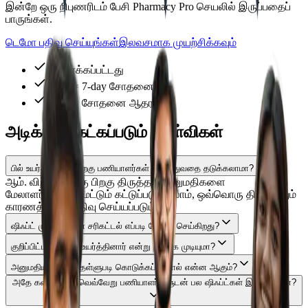
இன்றே ஒரு நிபுணரிடம் பேசி Pharmacy Pro செயலில் இருப்பதைப்
பாருங்கள்.
டெமோ பதிவு செய்யுங்கள்
இலவசமாக முயற்சிக்கவும்
சரிபார்க்கப்பட்டது
இலவச 7-day சோதனை
இலவச சோதனை ஆதரவு
அடிக்கடி கேட்கப்படும் கேள்விகள்
பில் உயர்த்தப்பட்ட பிறகு பணியாளர்கள் திருத்துவதை தடுக்கலாமா?
ஆம். விற்பனைக்கு பிறகு திருத்தல் அனுமதிகளை
மேலாளர்களுக்கு மட்டும் கட்டுப்படுத்தலாம், ஒவ்வொரு திருத்தலும்
காரணத்துடன் பதிவு செய்யப்படும்.
ஷிஃப்ட் முடிவில் பண சரிகட்டல் எப்படி வேலை செய்கிறது?
குறிப்பிட்ட பில் யார் உயர்த்தினார் என்று பார்க்க முடியுமா?
அனுமதியில்லாமல் தள்ளுபடி கொடுக்கப்பட்டால் என்ன ஆகும்?
அதே கவுண்டரில் வெவ்வேறு பணியாளர்களுடன் பல ஷிஃப்ட்கள் இயக்கலாமா?