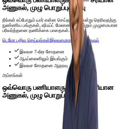
அணுகல், முழு பொறுப்புணர்வு
நீங்கள் எப்போதும் யார் என்ன செய்தார்கள் என்று தெரிவதற்கு
நுண்ணிய பங்குகள், ஷிஃப்ட் மேலாண்மை மற்றும் முழுமையான
பரிவர்த்தனை தணிக்கை பாதைகள்.
டெமோ பதிவு செய்யுங்கள்
இலவசமாக முயற்சிக்கவும்
இலவச 7-day சோதனை
ஆஃப்லைனிலும் இயங்கும்
இலவச சோதனை ஆதரவு
அம்சங்கள்
ஒவ்வொரு பணியாளருக்கும் — சரியான
அணுகல், முழு பொறுப்புணர்வு
நுண்ணிய பங்கு அனுமதிகள்