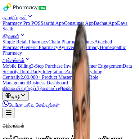
தயாரிப்புகள்
Pharmacy Pro POS
Saarthi App
Consumer App
Bachat App
Dava
Saathi
தீர்வுகள்
Single Retail Pharmacy
Chain Pharmacy
Clinic-Attached
Pharmacy
Generic Pharmacy
Ayurvedic Pharmacy
Homeopathic
Pharmacy
அம்சங்கள்
Mobile Billing
3-Step Purchase Inward
Customer Engagement
Data
Security
Third-Party Integrations
Access Everything
Centrally
2,00,000+ Product Master
Users & Role
Management
Business Dashboard
விலை விவரம்
ஒப்பீடு
வலைப்பதிவு
செய்திகள்
தமிழ்
டெமோ பதிவு செய்யுங்கள்
அம்சங்கள்
ஒவ்வொரு பணியாளருக்கும் — சரியான