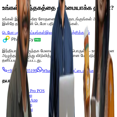
உங்கள் மருந்தகத்தை எளிமையாக்க தயாரா?
உங்கள் இலவச 7-day சோதனையைத் தொடங்குங்கள் அல்லது
இன்றே தனிப்பயன் டெமோ பதிவு செய்யுங்கள்.
டெமோ பதிவு செய்யுங்கள்
இலவசமாக முயற்சிக்கவும்
இந்தியாவின் மருந்தக மேலாண்மை மென்பொருள் — உங்களை மன
அழுத்தத்திலிருந்து விடுவித்து செயல்திறனை மேம்படுத்த
தனிப்பயனாக்கப்பட்டது.
+91 95949 35199
WhatsApp-இல் அரட்டையடிக்கவும்
தயாரிப்பு
Pharmacy Pro POS
Saarthi App
Consumer App
Bachat App
Dava Saathi