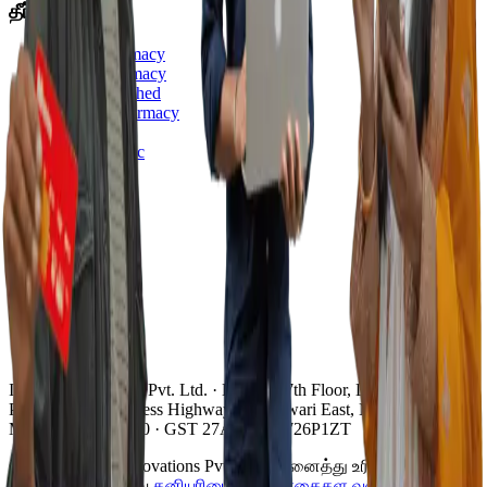
தீர்வுகள்
Retail Pharmacy
Chain Pharmacy
Clinic-Attached
Generic Pharmacy
Ayurvedic
Homeopathic
நிறுவனம்
Pricing
Comparison
About
Guides
FAQs
Blog
News
Instinct Innovations Pvt. Ltd.
·
D Wing, 7th Floor, Lotus Corporate
Park
,
Western Express Highway, Jogeshwari East
,
Mumbai
,
Maharashtra
400060
· GST
27AADCI9726P1ZT
©
2026
Instinct Innovations Pvt. Ltd.
.
அனைத்து உரிமைகளும்
பாதுகாக்கப்பட்டவை.
தனியுரிமைக் கொள்கை
தள வரைபடம்