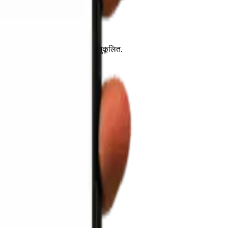
आणि कार्यक्षमता वाढवण्यासाठी सानुकूलित.