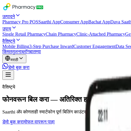
उत्पादने
Pharmacy Pro POS
Saarthi App
Consumer App
Bachat App
Dava Saath
उपाय
Single Retail Pharmacy
Chain Pharmacy
Clinic-Attached Pharmacy
Ge
वैशिष्ट्ये
Mobile Billing
3-Step Purchase Inward
Customer Engagement
Data Sec
किंमत
तुलना
ब्लॉग
बातम्या
मराठी
डेमो बुक करा
वैशिष्ट्ये
फोनवरून बिल करा — अतिरिक्त हार्डवेअर नको
Saarthi ॲप कोणताही स्मार्टफोन पूर्ण बिलिंग काउंटरमध्ये रूपांतरित करतो, ज्या
डेमो बुक करा
मोफत वापरून पाहा