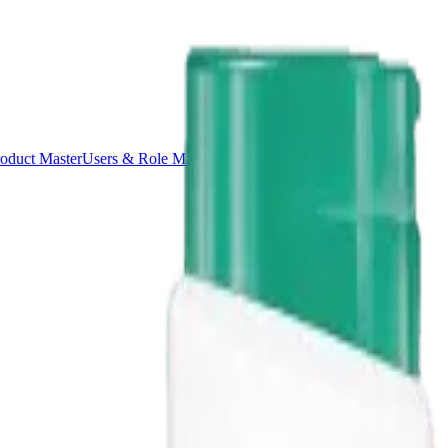
oduct Master
Users & Role Management
Business Dashboard