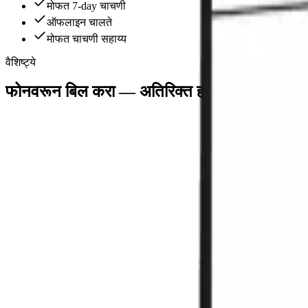
मोफत 7-day चाचणी
ऑफलाइन चालते
मोफत चाचणी सहाय्य
वैशिष्ट्ये
फोनवरून बिल करा — अतिरिक्त हार्डवेअर नको
प्रति काउंटर ₹30,000–₹45,000 बचत
स्मार्टफोन एका समर्पित संगणक, बारकोड स्कॅनर आणि प्रिंटरची जागा घेतो. फोन
संदेश टाइप करण्याइतक्या वेगाने बिल करा
चॅट-स्टाइल इंटरफेस पहिल्या दिवसापासूनच सहज वापरता येतो — कर्मचारी मिनिट