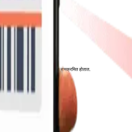
ले आणि स्टॉक मुख्य सिस्टमशी आपोआप समक्रमित होतात.