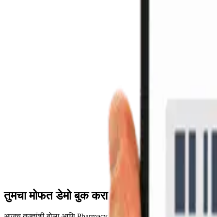
फोन कॅमेऱ्याद्वारे बारकोड स्कॅनिंग
कॅमेरा कोणत्याही बारकोड किंवा QR कोडवर धरा — फोन तत्काळ वाचतो, अगदी
WhatsApp वर ब्रँडेड बिले पाठवा
व्यावसायिक, लोगो-ब्रँडेड बिले तयार करा आणि ॲपमधून थेट ग्राहकाला पाठवा.
डिझाइनने सुरक्षित
Saarthi फक्त तुमच्या सर्व्हरच्या त्याच स्थानिक नेटवर्कवर चालतो — दुकानाबाहे
रिअल-टाइम स्टॉक सिंक
मोबाइल काउंटर आणि मुख्य POS वरील स्टॉक प्रत्येक विक्रीसह समक्रमित 
तुमचा मोफत डेमो बुक करा
आजच तज्ज्ञांशी बोला आणि Pharmacy Pro प्रत्यक्ष पाहा.