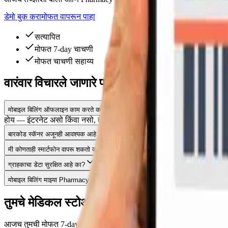
डेमो बुक करा
मोफत वापरून पाहा
सत्यापित
मोफत 7-day चाचणी
मोफत चाचणी सहाय्य
वारंवार विचारले जाणारे प्रश्न
मोबाइल बिलिंग ऑफलाइन काम करते का?
होय — इंटरनेट असो किंवा नसो, ते तुमच्या स्थानिक नेटवर्कवर काम करते. बि
बारकोड स्कॅनर अजूनही आवश्यक आहे का?
मी कोणताही स्मार्टफोन वापरू शकतो का?
ग्राहकाचा डेटा सुरक्षित आहे का?
मोबाइल बिलिंग माझ्या Pharmacy Pro प्लॅनमध्ये काय जोडते?
तुमचे मेडिकल स्टोअर सोपे करायला तयार आहात?
आजच तुमची मोफत 7-day चाचणी सुरू करा किंवा वैयक्तिक डेमो बुक करा.