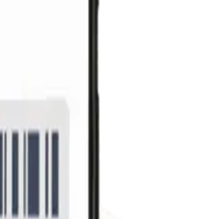
 समर्पित स्कॅनरसारखाच.
रून वापरता येत नाही.
राहतो — दिवसाअखेर जुळवणी आवश्यक नाही.