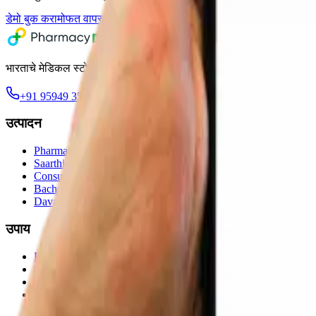
डेमो बुक करा
मोफत वापरून पाहा
भारताचे मेडिकल स्टोअर व्यवस्थापन सॉफ्टवेअर — तुमचा ताण कमी करण्यासाठी 
+91 95949 35199
WhatsApp वर चॅट करा
उत्पादन
Pharmacy Pro POS
Saarthi App
Consumer App
Bachat App
Dava Saathi
उपाय
Retail Pharmacy
Chain Pharmacy
Clinic-Attached
Generic Pharmacy
Ayurvedic