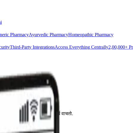
i
neric Pharmacy
Ayurvedic Pharmacy
Homeopathic Pharmacy
urity
Third-Party Integrations
Access Everything Centrally
2,00,000+ Pr
मुळे ₹30,000–₹45,000 हार्डवेअर खर्च वाचतो.